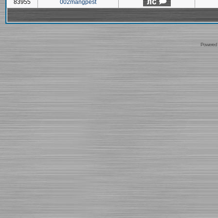
83955
002mangpest
Powered