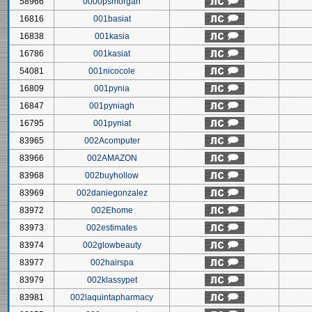
58966
0000psmorgan
16816
001basiat
16838
001kasia
16786
001kasiat
54081
001nicocole
16809
001pynia
16847
001pyniagh
16795
001pyniat
83965
002Acomputer
83966
002AMAZON
83968
002buyhollow
83969
002daniegonzalez
83972
002Ehome
83973
002estimates
83974
002glowbeauty
83977
002hairspa
83979
002klassypet
83981
002laquintapharmacy