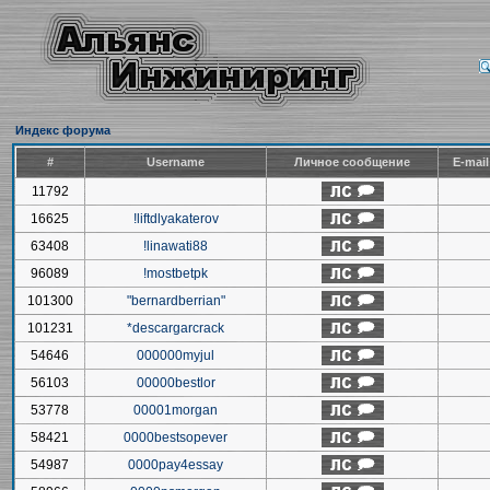
Индекс форума
#
Username
Личное сообщение
E-mai
11792
16625
!liftdlyakaterov
63408
!linawati88
96089
!mostbetpk
101300
"bernardberrian"
101231
*descargarcrack
54646
000000myjul
56103
00000bestlor
53778
00001morgan
58421
0000bestsopever
54987
0000pay4essay