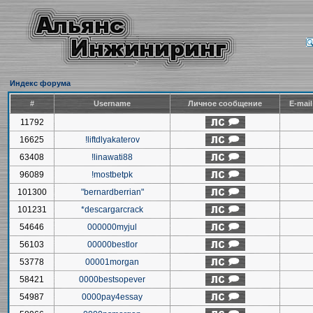
Индекс форума
#
Username
Личное сообщение
E-mai
11792
16625
!liftdlyakaterov
63408
!linawati88
96089
!mostbetpk
101300
"bernardberrian"
101231
*descargarcrack
54646
000000myjul
56103
00000bestlor
53778
00001morgan
58421
0000bestsopever
54987
0000pay4essay