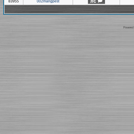
83955
002mangpest
Powered