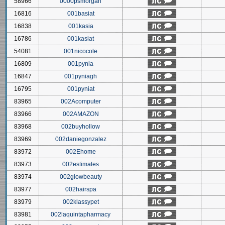
58966
0000psmorgan
16816
001basiat
16838
001kasia
16786
001kasiat
54081
001nicocole
16809
001pynia
16847
001pyniagh
16795
001pyniat
83965
002Acomputer
83966
002AMAZON
83968
002buyhollow
83969
002daniegonzalez
83972
002Ehome
83973
002estimates
83974
002glowbeauty
83977
002hairspa
83979
002klassypet
83981
002laquintapharmacy