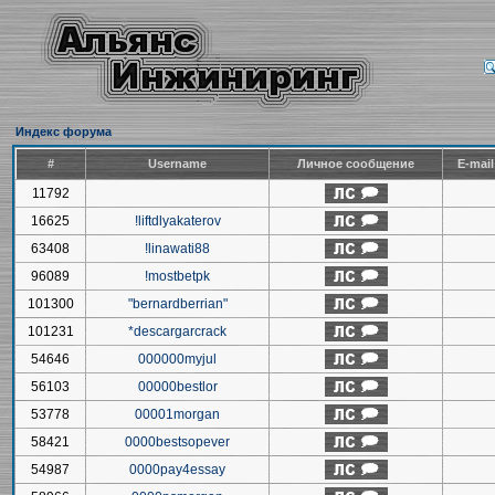
Индекс форума
#
Username
Личное сообщение
E-mai
11792
16625
!liftdlyakaterov
63408
!linawati88
96089
!mostbetpk
101300
"bernardberrian"
101231
*descargarcrack
54646
000000myjul
56103
00000bestlor
53778
00001morgan
58421
0000bestsopever
54987
0000pay4essay