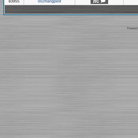
83955
002mangpest
Powered