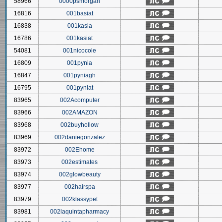
58966
0000psmorgan
16816
001basiat
16838
001kasia
16786
001kasiat
54081
001nicocole
16809
001pynia
16847
001pyniagh
16795
001pyniat
83965
002Acomputer
83966
002AMAZON
83968
002buyhollow
83969
002daniegonzalez
83972
002Ehome
83973
002estimates
83974
002glowbeauty
83977
002hairspa
83979
002klassypet
83981
002laquintapharmacy