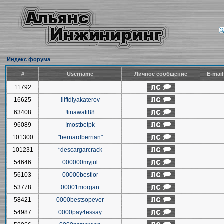
Индекс форума
#
Username
Личное сообщение
E-mai
11792
16625
!liftdlyakaterov
63408
!linawati88
96089
!mostbetpk
101300
"bernardberrian"
101231
*descargarcrack
54646
000000myjul
56103
00000bestlor
53778
00001morgan
58421
0000bestsopever
54987
0000pay4essay