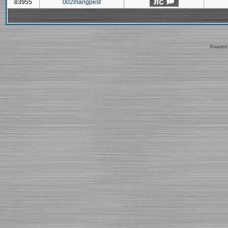
83955
002mangpest
Powered