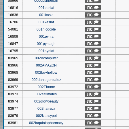
58966
0000psmorgan
16816
001basiat
16838
001kasia
16786
001kasiat
54081
001nicocole
16809
001pynia
16847
001pyniagh
16795
001pyniat
83965
002Acomputer
83966
002AMAZON
83968
002buyhollow
83969
002daniegonzalez
83972
002Ehome
83973
002estimates
83974
002glowbeauty
83977
002hairspa
83979
002klassypet
83981
002laquintapharmacy