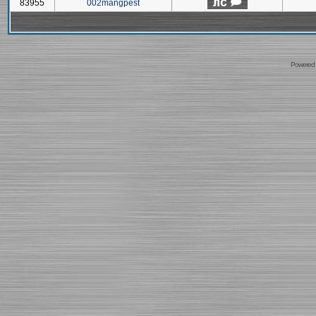
83955
002mangpest
Powered