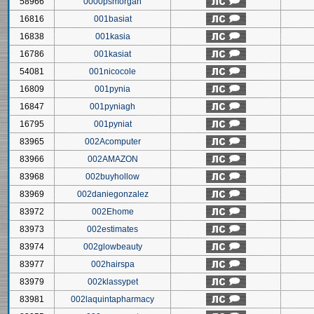
58966
0000psmorgan
16816
001basiat
16838
001kasia
16786
001kasiat
54081
001nicocole
16809
001pynia
16847
001pyniagh
16795
001pyniat
83965
002Acomputer
83966
002AMAZON
83968
002buyhollow
83969
002daniegonzalez
83972
002Ehome
83973
002estimates
83974
002glowbeauty
83977
002hairspa
83979
002klassypet
83981
002laquintapharmacy