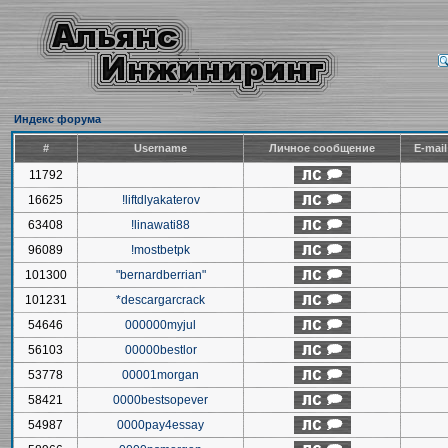
Индекс форума
#
Username
Личное сообщение
E-mai
11792
16625
!liftdlyakaterov
63408
!linawati88
96089
!mostbetpk
101300
"bernardberrian"
101231
*descargarcrack
54646
000000myjul
56103
00000bestlor
53778
00001morgan
58421
0000bestsopever
54987
0000pay4essay