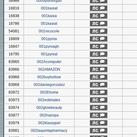
58966
0000psmorgan
16816
001basiat
16838
001kasia
16786
001kasiat
54081
001nicocole
16809
001pynia
16847
001pyniagh
16795
001pyniat
83965
002Acomputer
83966
002AMAZON
83968
002buyhollow
83969
002daniegonzalez
83972
002Ehome
83973
002estimates
83974
002glowbeauty
83977
002hairspa
83979
002klassypet
83981
002laquintapharmacy