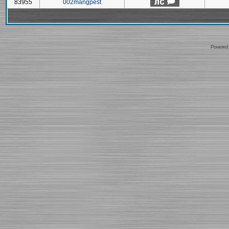
83955
002mangpest
Powered