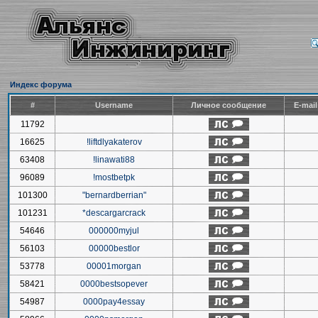
Индекс форума
#
Username
Личное сообщение
E-mai
11792
16625
!liftdlyakaterov
63408
!linawati88
96089
!mostbetpk
101300
"bernardberrian"
101231
*descargarcrack
54646
000000myjul
56103
00000bestlor
53778
00001morgan
58421
0000bestsopever
54987
0000pay4essay