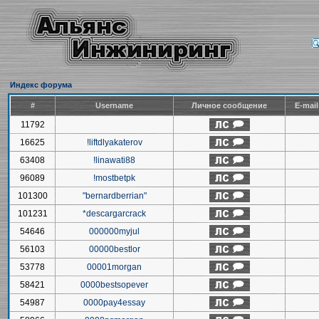
Индекс форума
#
Username
Личное сообщение
E-mai
11792
16625
!liftdlyakaterov
63408
!linawati88
96089
!mostbetpk
101300
"bernardberrian"
101231
*descargarcrack
54646
000000myjul
56103
00000bestlor
53778
00001morgan
58421
0000bestsopever
54987
0000pay4essay