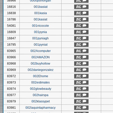
58966
0000psmorgan
16816
001basiat
16838
001kasia
16786
001kasiat
54081
001nicocole
16809
001pynia
16847
001pyniagh
16795
001pyniat
83965
002Acomputer
83966
002AMAZON
83968
002buyhollow
83969
002daniegonzalez
83972
002Ehome
83973
002estimates
83974
002glowbeauty
83977
002hairspa
83979
002klassypet
83981
002laquintapharmacy