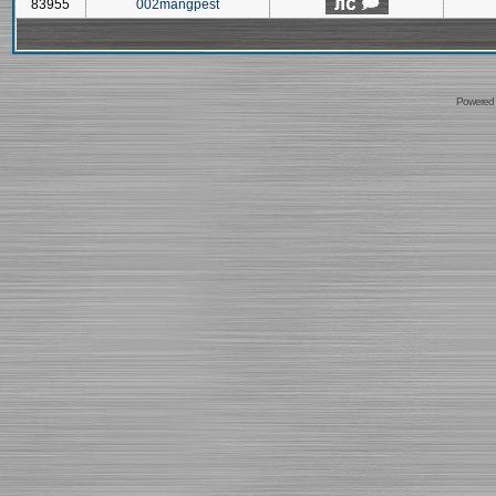
83955
002mangpest
Powered