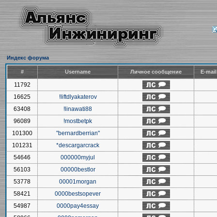
Индекс форума
#
Username
Личное сообщение
E-mai
11792
16625
!liftdlyakaterov
63408
!linawati88
96089
!mostbetpk
101300
"bernardberrian"
101231
*descargarcrack
54646
000000myjul
56103
00000bestlor
53778
00001morgan
58421
0000bestsopever
54987
0000pay4essay