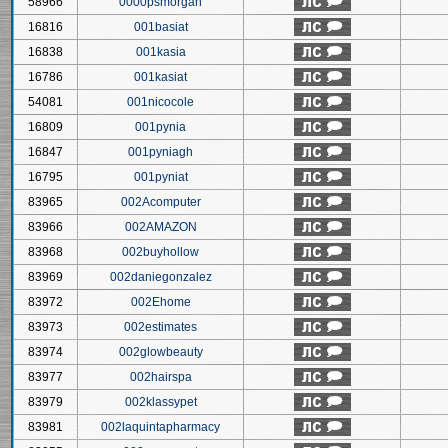
58966
0000psmorgan
16816
001basiat
16838
001kasia
16786
001kasiat
54081
001nicocole
16809
001pynia
16847
001pyniagh
16795
001pyniat
83965
002Acomputer
83966
002AMAZON
83968
002buyhollow
83969
002daniegonzalez
83972
002Ehome
83973
002estimates
83974
002glowbeauty
83977
002hairspa
83979
002klassypet
83981
002laquintapharmacy