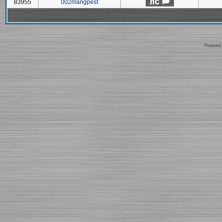
83955
002mangpest
Powered