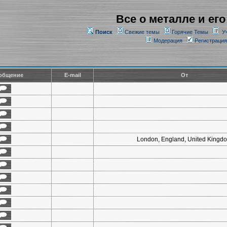
Все о металле и его
Поиск
Свежие темы
Горячие Темы
У
Модерация
Регистрация
общение
E-mail
От
London, England, United Kingd