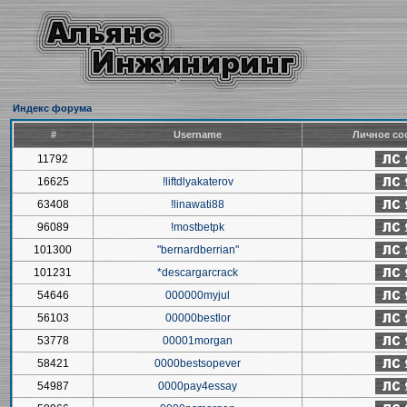
Индекс форума
#
Username
Личное со
11792
16625
!liftdlyakaterov
63408
!linawati88
96089
!mostbetpk
101300
"bernardberrian"
101231
*descargarcrack
54646
000000myjul
56103
00000bestlor
53778
00001morgan
58421
0000bestsopever
54987
0000pay4essay