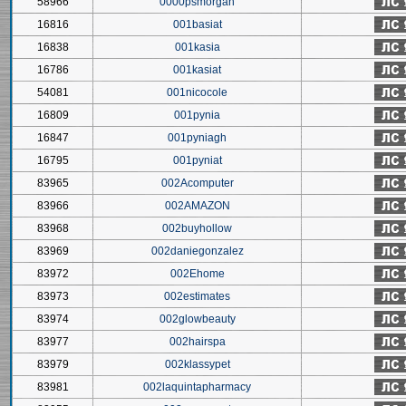
58966
0000psmorgan
16816
001basiat
16838
001kasia
16786
001kasiat
54081
001nicocole
16809
001pynia
16847
001pyniagh
16795
001pyniat
83965
002Acomputer
83966
002AMAZON
83968
002buyhollow
83969
002daniegonzalez
83972
002Ehome
83973
002estimates
83974
002glowbeauty
83977
002hairspa
83979
002klassypet
83981
002laquintapharmacy