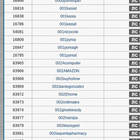
58966
0000psmorgan
16816
001basiat
16838
001kasia
16786
001kasiat
54081
001nicocole
16809
001pynia
16847
001pyniagh
16795
001pyniat
83965
002Acomputer
83966
002AMAZON
83968
002buyhollow
83969
002daniegonzalez
83972
002Ehome
83973
002estimates
83974
002glowbeauty
83977
002hairspa
83979
002klassypet
83981
002laquintapharmacy