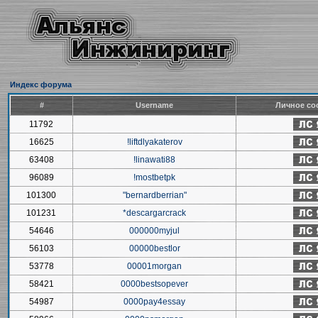
Индекс форума
#
Username
Личное со
11792
16625
!liftdlyakaterov
63408
!linawati88
96089
!mostbetpk
101300
"bernardberrian"
101231
*descargarcrack
54646
000000myjul
56103
00000bestlor
53778
00001morgan
58421
0000bestsopever
54987
0000pay4essay