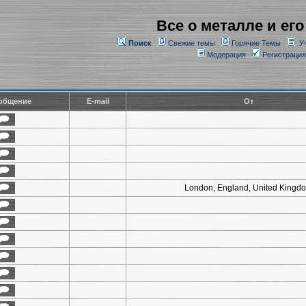
Все о металле и его
Поиск
Свежие темы
Горячие Темы
У
Модерация
Регистрация
общение
E-mail
От
London, England, United Kingd