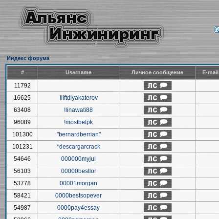
Индекс форума
#
Username
Личное сообщение
E-mai
11792
16625
!liftdlyakaterov
63408
!linawati88
96089
!mostbetpk
101300
"bernardberrian"
101231
*descargarcrack
54646
000000myjul
56103
00000bestlor
53778
00001morgan
58421
0000bestsopever
54987
0000pay4essay