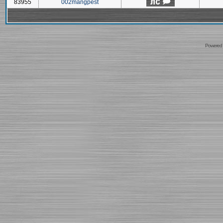
83955
002mangpest
Powered