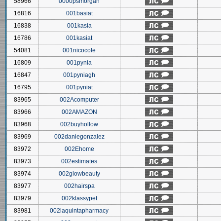
58966
0000psmorgan
16816
001basiat
16838
001kasia
16786
001kasiat
54081
001nicocole
16809
001pynia
16847
001pyniagh
16795
001pyniat
83965
002Acomputer
83966
002AMAZON
83968
002buyhollow
83969
002daniegonzalez
83972
002Ehome
83973
002estimates
83974
002glowbeauty
83977
002hairspa
83979
002klassypet
83981
002laquintapharmacy