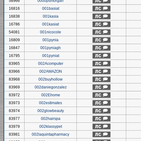
58966
0000psmorgan
16816
001basiat
16838
001kasia
16786
001kasiat
54081
001nicocole
16809
001pynia
16847
001pyniagh
16795
001pyniat
83965
002Acomputer
83966
002AMAZON
83968
002buyhollow
83969
002daniegonzalez
83972
002Ehome
83973
002estimates
83974
002glowbeauty
83977
002hairspa
83979
002klassypet
83981
002laquintapharmacy