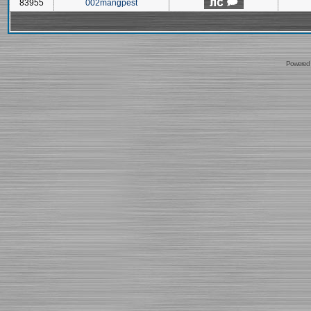
83955
002mangpest
Powered