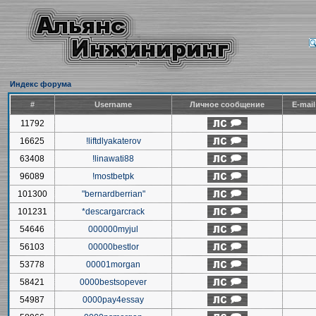
Индекс форума
#
Username
Личное сообщение
E-mai
11792
16625
!liftdlyakaterov
63408
!linawati88
96089
!mostbetpk
101300
"bernardberrian"
101231
*descargarcrack
54646
000000myjul
56103
00000bestlor
53778
00001morgan
58421
0000bestsopever
54987
0000pay4essay