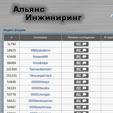
Индекс форума
#
Username
Личное сообщение
E-mai
11792
16625
!liftdlyakaterov
63408
!linawati88
96089
!mostbetpk
101300
"bernardberrian"
101231
*descargarcrack
54646
000000myjul
56103
00000bestlor
53778
00001morgan
58421
0000bestsopever
54987
0000pay4essay