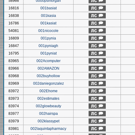
58966
0000psmorgan
16816
001basiat
16838
001kasia
16786
001kasiat
54081
001nicocole
16809
001pynia
16847
001pyniagh
16795
001pyniat
83965
002Acomputer
83966
002AMAZON
83968
002buyhollow
83969
002daniegonzalez
83972
002Ehome
83973
002estimates
83974
002glowbeauty
83977
002hairspa
83979
002klassypet
83981
002laquintapharmacy