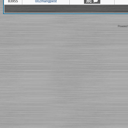
83955
002mangpest
Powered