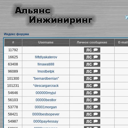
Индекс форума
#
Username
Личное сообщение
E-mai
11792
16625
!liftdlyakaterov
63408
!linawati88
96089
!mostbetpk
101300
"bernardberrian"
101231
*descargarcrack
54646
000000myjul
56103
00000bestlor
53778
00001morgan
58421
0000bestsopever
54987
0000pay4essay