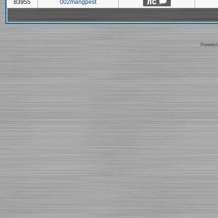
83955
002mangpest
Powered