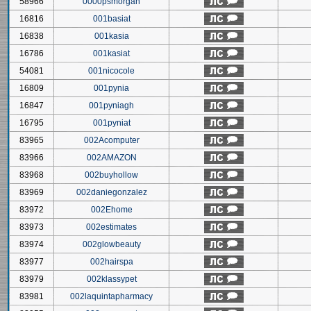
58966
0000psmorgan
16816
001basiat
16838
001kasia
16786
001kasiat
54081
001nicocole
16809
001pynia
16847
001pyniagh
16795
001pyniat
83965
002Acomputer
83966
002AMAZON
83968
002buyhollow
83969
002daniegonzalez
83972
002Ehome
83973
002estimates
83974
002glowbeauty
83977
002hairspa
83979
002klassypet
83981
002laquintapharmacy