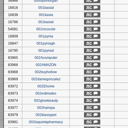
58966
0000psmorgan
16816
001basiat
16838
001kasia
16786
001kasiat
54081
001nicocole
16809
001pynia
16847
001pyniagh
16795
001pyniat
83965
002Acomputer
83966
002AMAZON
83968
002buyhollow
83969
002daniegonzalez
83972
002Ehome
83973
002estimates
83974
002glowbeauty
83977
002hairspa
83979
002klassypet
83981
002laquintapharmacy