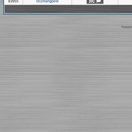
83955
002mangpest
Powered