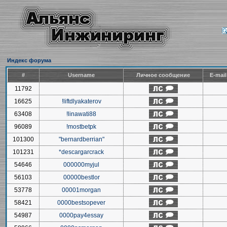
Индекс форума
#
Username
Личное сообщение
E-mai
11792
16625
!liftdlyakaterov
63408
!linawati88
96089
!mostbetpk
101300
"bernardberrian"
101231
*descargarcrack
54646
000000myjul
56103
00000bestlor
53778
00001morgan
58421
0000bestsopever
54987
0000pay4essay