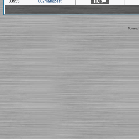
83955
002mangpest
Powered