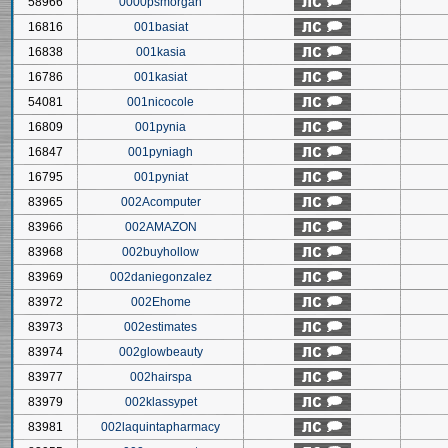
58966
0000psmorgan
16816
001basiat
16838
001kasia
16786
001kasiat
54081
001nicocole
16809
001pynia
16847
001pyniagh
16795
001pyniat
83965
002Acomputer
83966
002AMAZON
83968
002buyhollow
83969
002daniegonzalez
83972
002Ehome
83973
002estimates
83974
002glowbeauty
83977
002hairspa
83979
002klassypet
83981
002laquintapharmacy