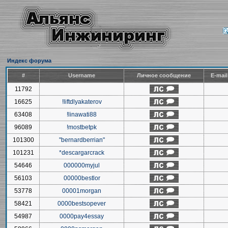
Индекс форума
#
Username
Личное сообщение
E-mai
11792
16625
!liftdlyakaterov
63408
!linawati88
96089
!mostbetpk
101300
"bernardberrian"
101231
*descargarcrack
54646
000000myjul
56103
00000bestlor
53778
00001morgan
58421
0000bestsopever
54987
0000pay4essay