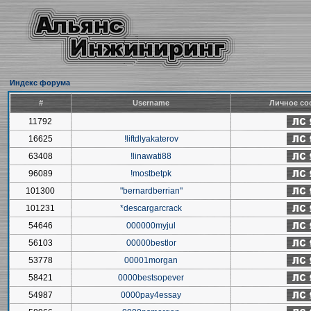
Индекс форума
#
Username
Личное со
11792
16625
!liftdlyakaterov
63408
!linawati88
96089
!mostbetpk
101300
"bernardberrian"
101231
*descargarcrack
54646
000000myjul
56103
00000bestlor
53778
00001morgan
58421
0000bestsopever
54987
0000pay4essay