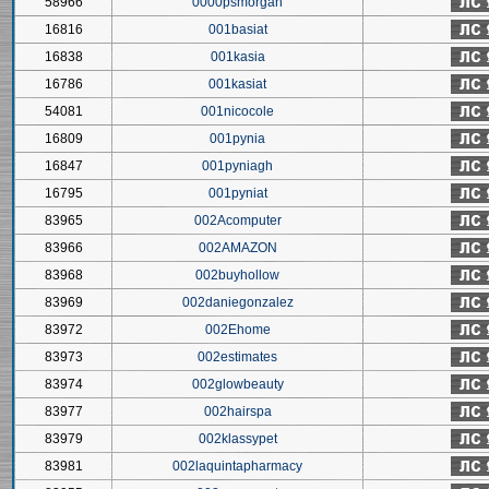
58966
0000psmorgan
16816
001basiat
16838
001kasia
16786
001kasiat
54081
001nicocole
16809
001pynia
16847
001pyniagh
16795
001pyniat
83965
002Acomputer
83966
002AMAZON
83968
002buyhollow
83969
002daniegonzalez
83972
002Ehome
83973
002estimates
83974
002glowbeauty
83977
002hairspa
83979
002klassypet
83981
002laquintapharmacy