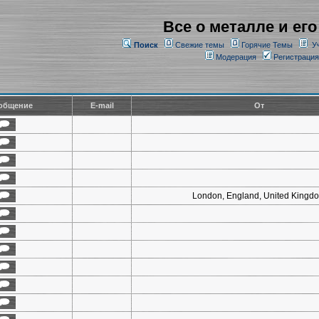
Все о металле и его
Поиск
Свежие темы
Горячие Темы
У
Модерация
Регистрация
общение
E-mail
От
London, England, United Kingd