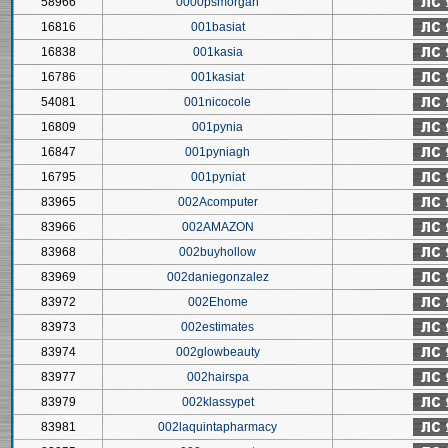
58966
0000psmorgan
16816
001basiat
16838
001kasia
16786
001kasiat
54081
001nicocole
16809
001pynia
16847
001pyniagh
16795
001pyniat
83965
002Acomputer
83966
002AMAZON
83968
002buyhollow
83969
002daniegonzalez
83972
002Ehome
83973
002estimates
83974
002glowbeauty
83977
002hairspa
83979
002klassypet
83981
002laquintapharmacy