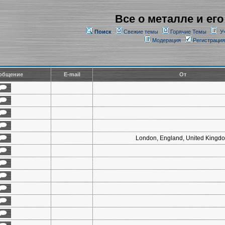
Все о металле и его
Поиск
Свежие темы
Горячие Темы
У
Модерация
Регистрация
общение
E-mail
От
London, England, United Kingd