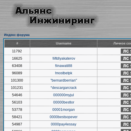
Индекс форума
#
Username
Личное со
11792
16625
!liftdlyakaterov
63408
!linawati88
96089
!mostbetpk
101300
"bernardberrian"
101231
*descargarcrack
54646
000000myjul
56103
00000bestlor
53778
00001morgan
58421
0000bestsopever
54987
0000pay4essay