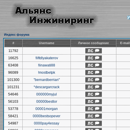
Индекс форума
#
Username
Личное сообщение
E-mai
11792
16625
!liftdlyakaterov
63408
!linawati88
96089
!mostbetpk
101300
"bernardberrian"
101231
*descargarcrack
54646
000000myjul
56103
00000bestlor
53778
00001morgan
58421
0000bestsopever
54987
0000pay4essay