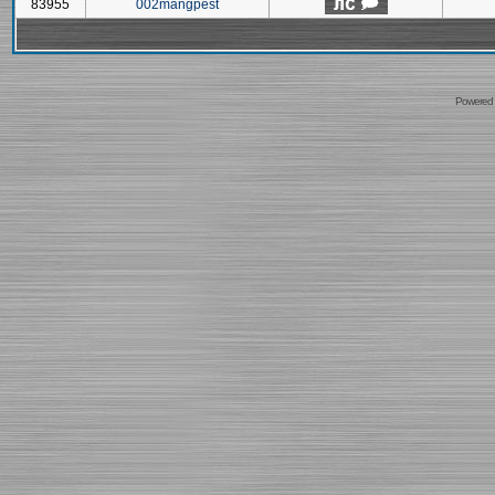
83955
002mangpest
Powered