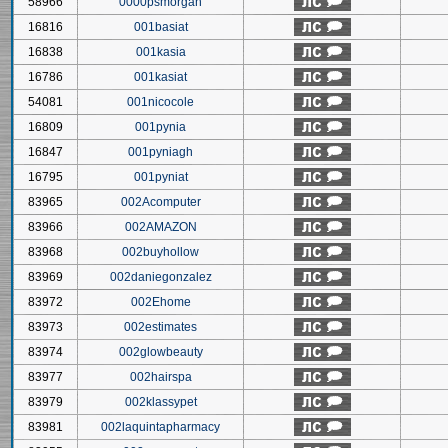
58966
0000psmorgan
16816
001basiat
16838
001kasia
16786
001kasiat
54081
001nicocole
16809
001pynia
16847
001pyniagh
16795
001pyniat
83965
002Acomputer
83966
002AMAZON
83968
002buyhollow
83969
002daniegonzalez
83972
002Ehome
83973
002estimates
83974
002glowbeauty
83977
002hairspa
83979
002klassypet
83981
002laquintapharmacy