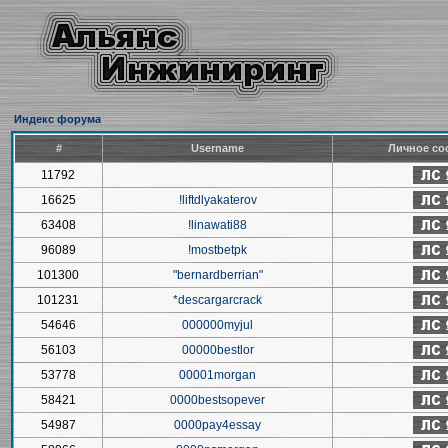
Индекс форума
#
Username
Личное со
11792
16625
!liftdlyakaterov
63408
!linawati88
96089
!mostbetpk
101300
"bernardberrian"
101231
*descargarcrack
54646
000000myjul
56103
00000bestlor
53778
00001morgan
58421
0000bestsopever
54987
0000pay4essay