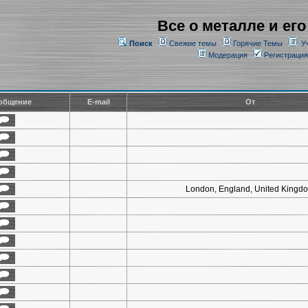
Все о металле и его
Поиск
Свежие темы
Горячие Темы
У
Модерация
Регистрация
общение
E-mail
От
London, England, United Kingd