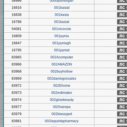
58966
0000psmorgan
16816
001basiat
16838
001kasia
16786
001kasiat
54081
001nicocole
16809
001pynia
16847
001pyniagh
16795
001pyniat
83965
002Acomputer
83966
002AMAZON
83968
002buyhollow
83969
002daniegonzalez
83972
002Ehome
83973
002estimates
83974
002glowbeauty
83977
002hairspa
83979
002klassypet
83981
002laquintapharmacy