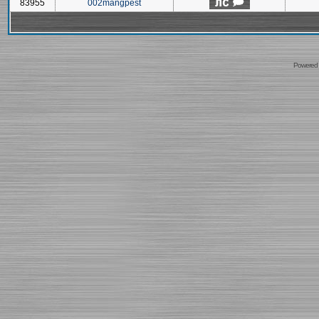
83955
002mangpest
Powered