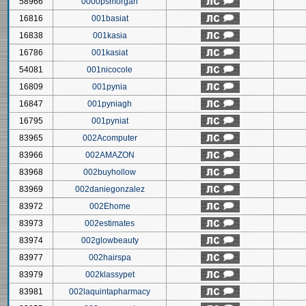
58966
0000psmorgan
16816
001basiat
16838
001kasia
16786
001kasiat
54081
001nicocole
16809
001pynia
16847
001pyniagh
16795
001pyniat
83965
002Acomputer
83966
002AMAZON
83968
002buyhollow
83969
002daniegonzalez
83972
002Ehome
83973
002estimates
83974
002glowbeauty
83977
002hairspa
83979
002klassypet
83981
002laquintapharmacy