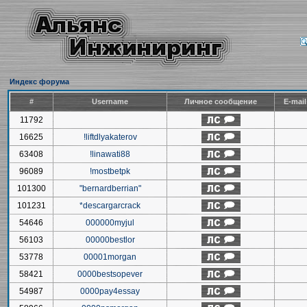
Индекс форума
#
Username
Личное сообщение
E-mai
11792
16625
!liftdlyakaterov
63408
!linawati88
96089
!mostbetpk
101300
"bernardberrian"
101231
*descargarcrack
54646
000000myjul
56103
00000bestlor
53778
00001morgan
58421
0000bestsopever
54987
0000pay4essay