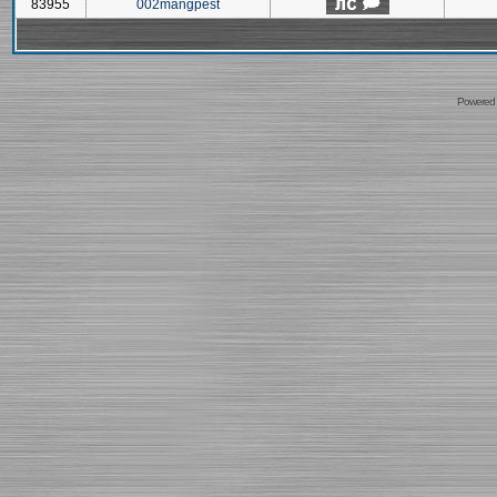
83955
002mangpest
Powered