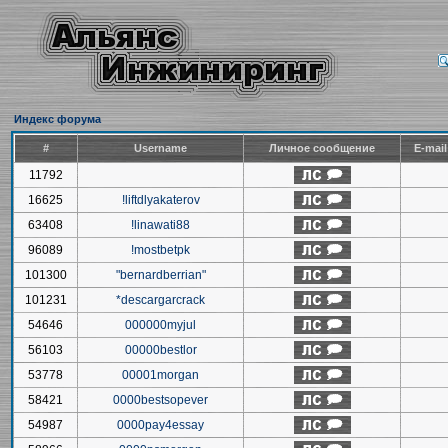
Индекс форума
#
Username
Личное сообщение
E-mai
11792
16625
!liftdlyakaterov
63408
!linawati88
96089
!mostbetpk
101300
"bernardberrian"
101231
*descargarcrack
54646
000000myjul
56103
00000bestlor
53778
00001morgan
58421
0000bestsopever
54987
0000pay4essay