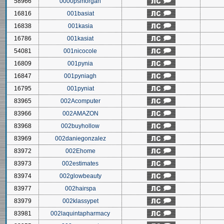
58966
0000psmorgan
16816
001basiat
16838
001kasia
16786
001kasiat
54081
001nicocole
16809
001pynia
16847
001pyniagh
16795
001pyniat
83965
002Acomputer
83966
002AMAZON
83968
002buyhollow
83969
002daniegonzalez
83972
002Ehome
83973
002estimates
83974
002glowbeauty
83977
002hairspa
83979
002klassypet
83981
002laquintapharmacy