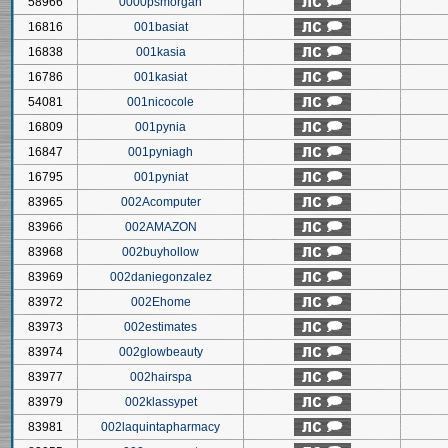
58966
0000psmorgan
16816
001basiat
16838
001kasia
16786
001kasiat
54081
001nicocole
16809
001pynia
16847
001pyniagh
16795
001pyniat
83965
002Acomputer
83966
002AMAZON
83968
002buyhollow
83969
002daniegonzalez
83972
002Ehome
83973
002estimates
83974
002glowbeauty
83977
002hairspa
83979
002klassypet
83981
002laquintapharmacy