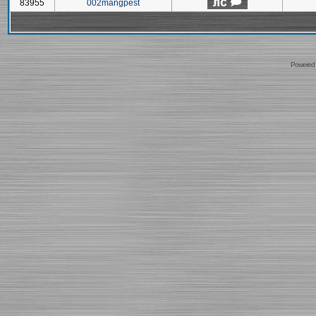
83955
002mangpest
Powered