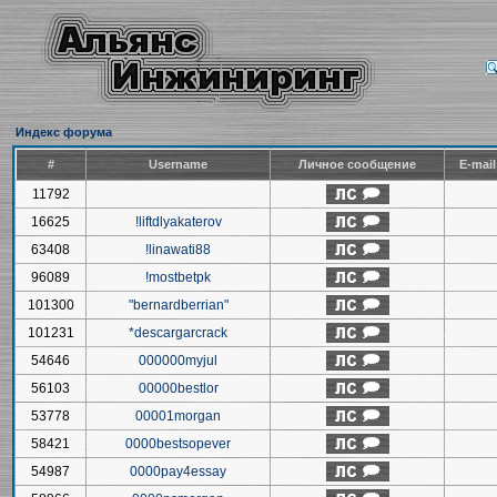
Индекс форума
#
Username
Личное сообщение
E-mai
11792
16625
!liftdlyakaterov
63408
!linawati88
96089
!mostbetpk
101300
"bernardberrian"
101231
*descargarcrack
54646
000000myjul
56103
00000bestlor
53778
00001morgan
58421
0000bestsopever
54987
0000pay4essay