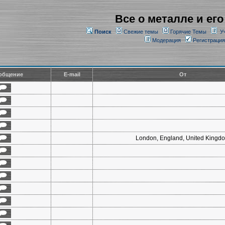
Все о металле и его
Поиск
Свежие темы
Горячие Темы
У
Модерация
Регистрация
общение
E-mail
От
London, England, United Kingd