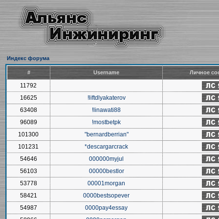
Индекс форума
#
Username
Личное со
11792
16625
!liftdlyakaterov
63408
!linawati88
96089
!mostbetpk
101300
"bernardberrian"
101231
*descargarcrack
54646
000000myjul
56103
00000bestlor
53778
00001morgan
58421
0000bestsopever
54987
0000pay4essay