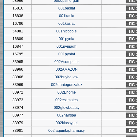
58966
0000psmorgan
16816
001basiat
16838
001kasia
16786
001kasiat
54081
001nicocole
16809
001pynia
16847
001pyniagh
16795
001pyniat
83965
002Acomputer
83966
002AMAZON
83968
002buyhollow
83969
002daniegonzalez
83972
002Ehome
83973
002estimates
83974
002glowbeauty
83977
002hairspa
83979
002klassypet
83981
002laquintapharmacy