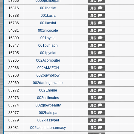
58966
0000psmorgan
16816
001basiat
16838
001kasia
16786
001kasiat
54081
001nicocole
16809
001pynia
16847
001pyniagh
16795
001pyniat
83965
002Acomputer
83966
002AMAZON
83968
002buyhollow
83969
002daniegonzalez
83972
002Ehome
83973
002estimates
83974
002glowbeauty
83977
002hairspa
83979
002klassypet
83981
002laquintapharmacy