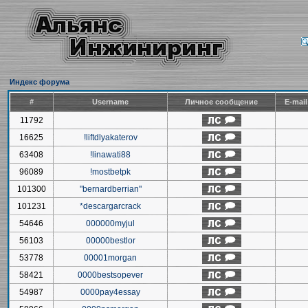
Индекс форума
#
Username
Личное сообщение
E-mai
11792
16625
!liftdlyakaterov
63408
!linawati88
96089
!mostbetpk
101300
"bernardberrian"
101231
*descargarcrack
54646
000000myjul
56103
00000bestlor
53778
00001morgan
58421
0000bestsopever
54987
0000pay4essay