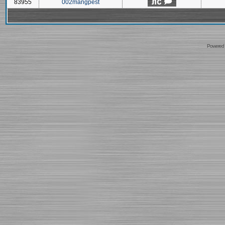
83955
002mangpest
Powered