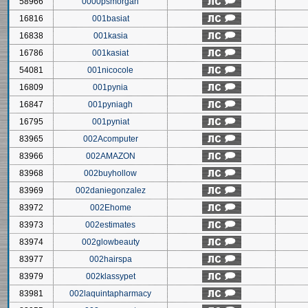
58966
0000psmorgan
16816
001basiat
16838
001kasia
16786
001kasiat
54081
001nicocole
16809
001pynia
16847
001pyniagh
16795
001pyniat
83965
002Acomputer
83966
002AMAZON
83968
002buyhollow
83969
002daniegonzalez
83972
002Ehome
83973
002estimates
83974
002glowbeauty
83977
002hairspa
83979
002klassypet
83981
002laquintapharmacy