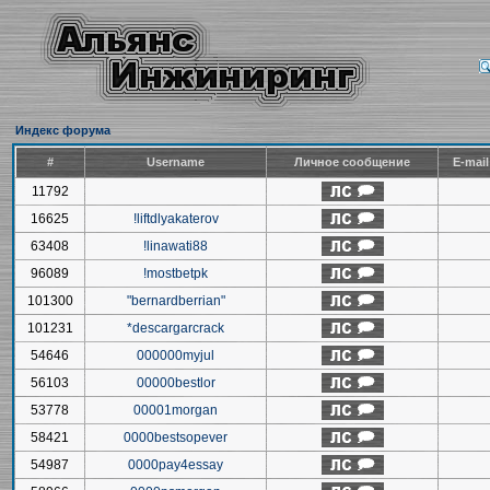
Индекс форума
#
Username
Личное сообщение
E-mai
11792
16625
!liftdlyakaterov
63408
!linawati88
96089
!mostbetpk
101300
"bernardberrian"
101231
*descargarcrack
54646
000000myjul
56103
00000bestlor
53778
00001morgan
58421
0000bestsopever
54987
0000pay4essay