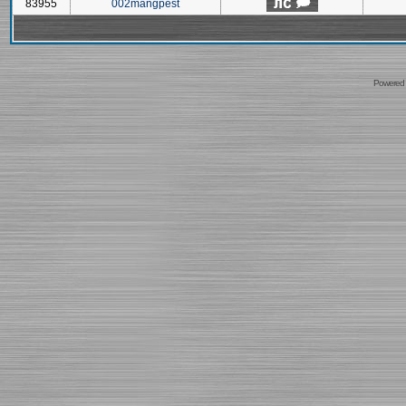
83955
002mangpest
Powered