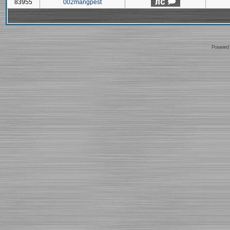
83955
002mangpest
Powered