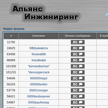
Индекс форума
#
Username
Личное сообщение
E-mai
11792
16625
!liftdlyakaterov
63408
!linawati88
96089
!mostbetpk
101300
"bernardberrian"
101231
*descargarcrack
54646
000000myjul
56103
00000bestlor
53778
00001morgan
58421
0000bestsopever
54987
0000pay4essay