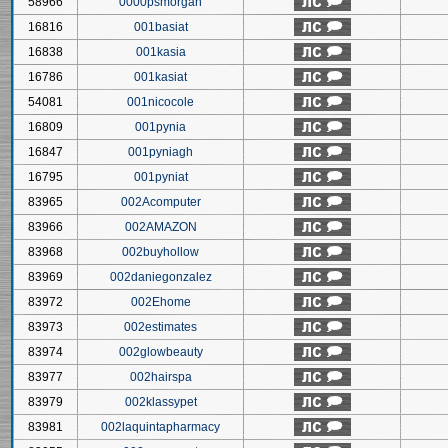
58966
0000psmorgan
16816
001basiat
16838
001kasia
16786
001kasiat
54081
001nicocole
16809
001pynia
16847
001pyniagh
16795
001pyniat
83965
002Acomputer
83966
002AMAZON
83968
002buyhollow
83969
002daniegonzalez
83972
002Ehome
83973
002estimates
83974
002glowbeauty
83977
002hairspa
83979
002klassypet
83981
002laquintapharmacy