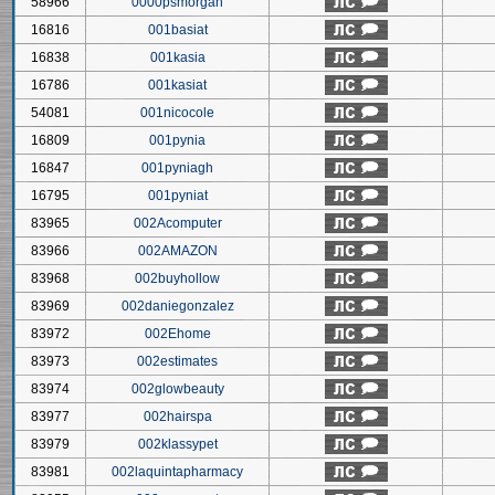
58966
0000psmorgan
16816
001basiat
16838
001kasia
16786
001kasiat
54081
001nicocole
16809
001pynia
16847
001pyniagh
16795
001pyniat
83965
002Acomputer
83966
002AMAZON
83968
002buyhollow
83969
002daniegonzalez
83972
002Ehome
83973
002estimates
83974
002glowbeauty
83977
002hairspa
83979
002klassypet
83981
002laquintapharmacy