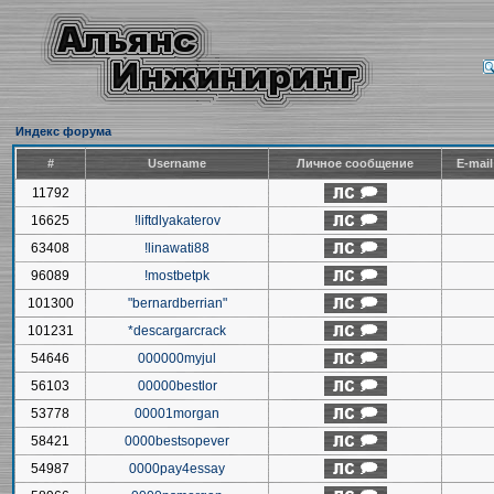
Индекс форума
#
Username
Личное сообщение
E-mai
11792
16625
!liftdlyakaterov
63408
!linawati88
96089
!mostbetpk
101300
"bernardberrian"
101231
*descargarcrack
54646
000000myjul
56103
00000bestlor
53778
00001morgan
58421
0000bestsopever
54987
0000pay4essay