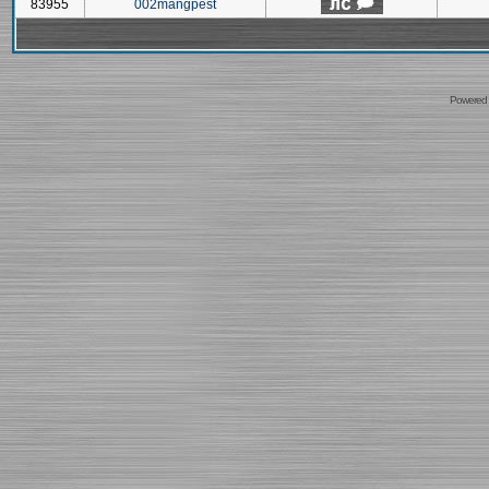
83955
002mangpest
Powered