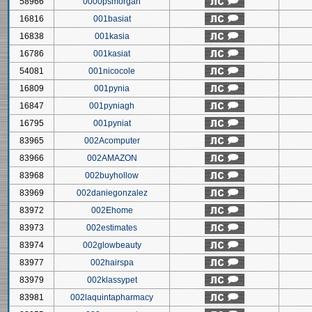
58966
0000psmorgan
16816
001basiat
16838
001kasia
16786
001kasiat
54081
001nicocole
16809
001pynia
16847
001pyniagh
16795
001pyniat
83965
002Acomputer
83966
002AMAZON
83968
002buyhollow
83969
002daniegonzalez
83972
002Ehome
83973
002estimates
83974
002glowbeauty
83977
002hairspa
83979
002klassypet
83981
002laquintapharmacy