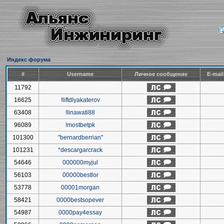
Индекс форума
#
Username
Личное сообщение
E-mai
11792
16625
!liftdlyakaterov
63408
!linawati88
96089
!mostbetpk
101300
"bernardberrian"
101231
*descargarcrack
54646
000000myjul
56103
00000bestlor
53778
00001morgan
58421
0000bestsopever
54987
0000pay4essay