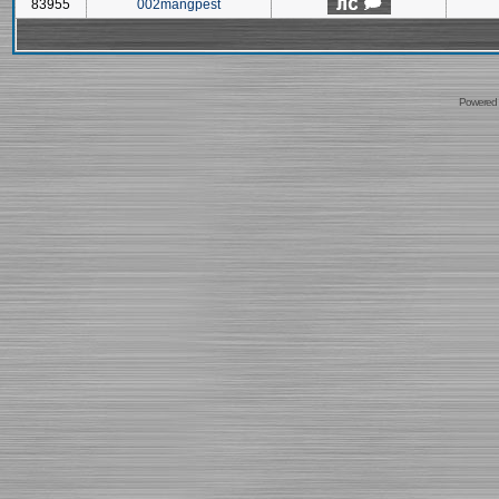
83955
002mangpest
Powered