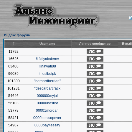
Индекс форума
#
Username
Личное сообщение
E-mai
11792
16625
!liftdlyakaterov
63408
!linawati88
96089
!mostbetpk
101300
"bernardberrian"
101231
*descargarcrack
54646
000000myjul
56103
00000bestlor
53778
00001morgan
58421
0000bestsopever
54987
0000pay4essay