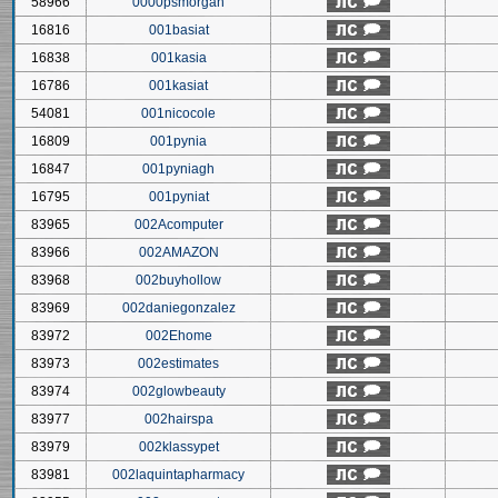
58966
0000psmorgan
16816
001basiat
16838
001kasia
16786
001kasiat
54081
001nicocole
16809
001pynia
16847
001pyniagh
16795
001pyniat
83965
002Acomputer
83966
002AMAZON
83968
002buyhollow
83969
002daniegonzalez
83972
002Ehome
83973
002estimates
83974
002glowbeauty
83977
002hairspa
83979
002klassypet
83981
002laquintapharmacy