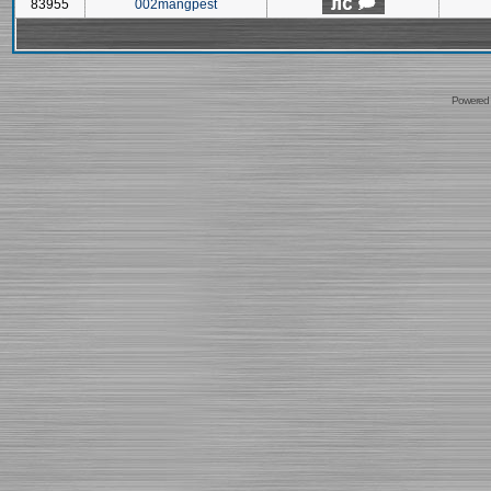
83955
002mangpest
Powered