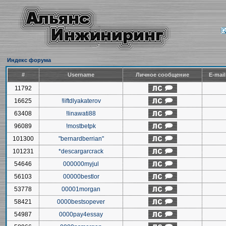
Индекс форума
#
Username
Личное сообщение
E-mai
11792
16625
!liftdlyakaterov
63408
!linawati88
96089
!mostbetpk
101300
"bernardberrian"
101231
*descargarcrack
54646
000000myjul
56103
00000bestlor
53778
00001morgan
58421
0000bestsopever
54987
0000pay4essay