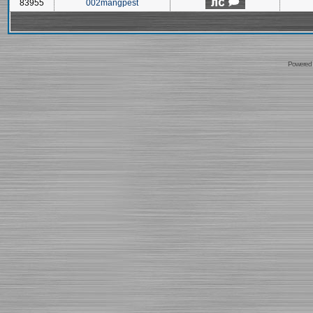
83955
002mangpest
Powered