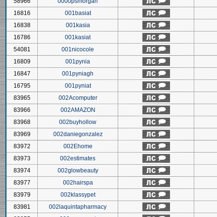
58966
0000psmorgan
16816
001basiat
16838
001kasia
16786
001kasiat
54081
001nicocole
16809
001pynia
16847
001pyniagh
16795
001pyniat
83965
002Acomputer
83966
002AMAZON
83968
002buyhollow
83969
002daniegonzalez
83972
002Ehome
83973
002estimates
83974
002glowbeauty
83977
002hairspa
83979
002klassypet
83981
002laquintapharmacy