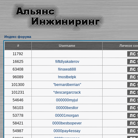
Индекс форума
#
Username
Личное со
11792
16625
!liftdlyakaterov
63408
!linawati88
96089
!mostbetpk
101300
"bernardberrian"
101231
*descargarcrack
54646
000000myjul
56103
00000bestlor
53778
00001morgan
58421
0000bestsopever
54987
0000pay4essay