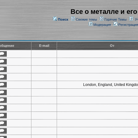
Все о металле и его
Поиск
Свежие темы
Горячие Темы
У
Модерация
Регистрация
общение
E-mail
От
London, England, United Kingd