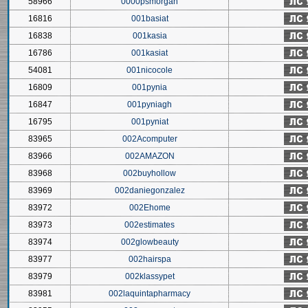
58966
0000psmorgan
16816
001basiat
16838
001kasia
16786
001kasiat
54081
001nicocole
16809
001pynia
16847
001pyniagh
16795
001pyniat
83965
002Acomputer
83966
002AMAZON
83968
002buyhollow
83969
002daniegonzalez
83972
002Ehome
83973
002estimates
83974
002glowbeauty
83977
002hairspa
83979
002klassypet
83981
002laquintapharmacy