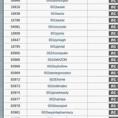
58966
0000psmorgan
16816
001basiat
16838
001kasia
16786
001kasiat
54081
001nicocole
16809
001pynia
16847
001pyniagh
16795
001pyniat
83965
002Acomputer
83966
002AMAZON
83968
002buyhollow
83969
002daniegonzalez
83972
002Ehome
83973
002estimates
83974
002glowbeauty
83977
002hairspa
83979
002klassypet
83981
002laquintapharmacy