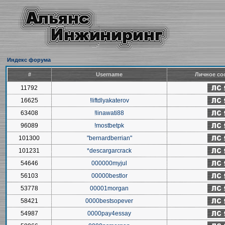
Индекс форума
#
Username
Личное со
11792
16625
!liftdlyakaterov
63408
!linawati88
96089
!mostbetpk
101300
"bernardberrian"
101231
*descargarcrack
54646
000000myjul
56103
00000bestlor
53778
00001morgan
58421
0000bestsopever
54987
0000pay4essay