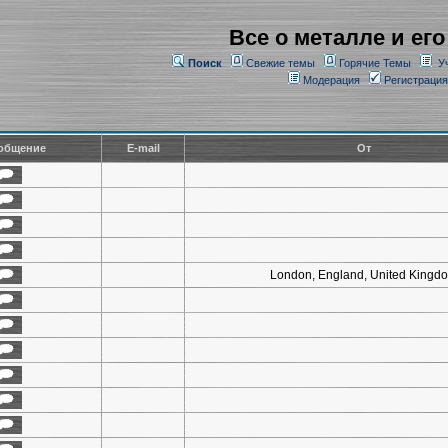
Все о металле и его
Поиск
Свежие темы
Горячие Темы
У
Модерация
Регистрация
общение
E-mail
От
London, England, United Kingd