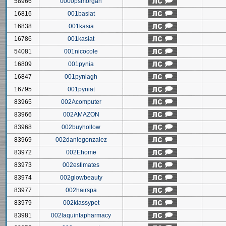
58966
0000psmorgan
16816
001basiat
16838
001kasia
16786
001kasiat
54081
001nicocole
16809
001pynia
16847
001pyniagh
16795
001pyniat
83965
002Acomputer
83966
002AMAZON
83968
002buyhollow
83969
002daniegonzalez
83972
002Ehome
83973
002estimates
83974
002glowbeauty
83977
002hairspa
83979
002klassypet
83981
002laquintapharmacy