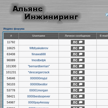
Индекс форума
#
Username
Личное сообщение
E-mai
11792
16625
!liftdlyakaterov
63408
!linawati88
96089
!mostbetpk
101300
"bernardberrian"
101231
*descargarcrack
54646
000000myjul
56103
00000bestlor
53778
00001morgan
58421
0000bestsopever
54987
0000pay4essay