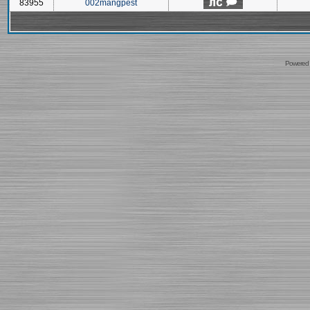
83955
002mangpest
Powered