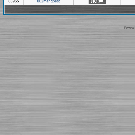
83955
002mangpest
Powered