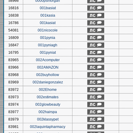
58966
0000psmorgan
16816
001basiat
16838
001kasia
16786
001kasiat
54081
001nicocole
16809
001pynia
16847
001pyniagh
16795
001pyniat
83965
002Acomputer
83966
002AMAZON
83968
002buyhollow
83969
002daniegonzalez
83972
002Ehome
83973
002estimates
83974
002glowbeauty
83977
002hairspa
83979
002klassypet
83981
002laquintapharmacy