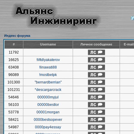
Индекс форума
#
Username
Личное сообщение
E-mai
11792
16625
!liftdlyakaterov
63408
!linawati88
96089
!mostbetpk
101300
"bernardberrian"
101231
*descargarcrack
54646
000000myjul
56103
00000bestlor
53778
00001morgan
58421
0000bestsopever
54987
0000pay4essay