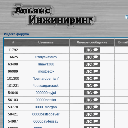
Индекс форума
#
Username
Личное сообщение
E-mai
11792
16625
!liftdlyakaterov
63408
!linawati88
96089
!mostbetpk
101300
"bernardberrian"
101231
*descargarcrack
54646
000000myjul
56103
00000bestlor
53778
00001morgan
58421
0000bestsopever
54987
0000pay4essay