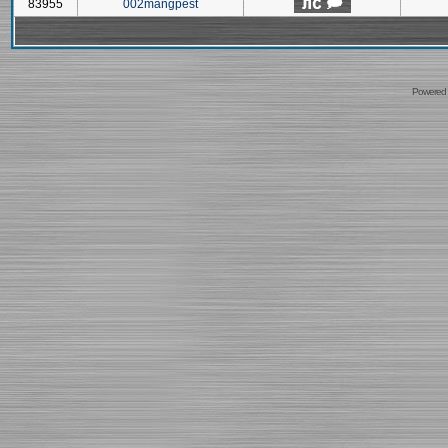
83955
002mangpest
Powered