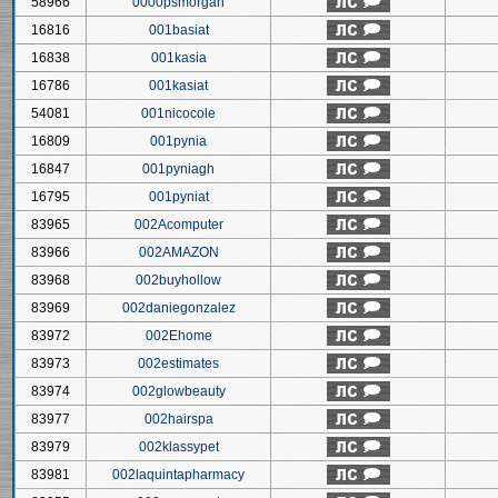
58966
0000psmorgan
16816
001basiat
16838
001kasia
16786
001kasiat
54081
001nicocole
16809
001pynia
16847
001pyniagh
16795
001pyniat
83965
002Acomputer
83966
002AMAZON
83968
002buyhollow
83969
002daniegonzalez
83972
002Ehome
83973
002estimates
83974
002glowbeauty
83977
002hairspa
83979
002klassypet
83981
002laquintapharmacy