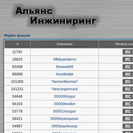
Индекс форума
#
Username
Личное со
11792
16625
!liftdlyakaterov
63408
!linawati88
96089
!mostbetpk
101300
"bernardberrian"
101231
*descargarcrack
54646
000000myjul
56103
00000bestlor
53778
00001morgan
58421
0000bestsopever
54987
0000pay4essay