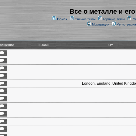
Все о металле и его
Поиск
Свежие темы
Горячие Темы
У
Модерация
Регистрация
общение
E-mail
От
London, England, United Kingd