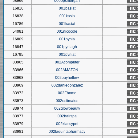
58966
0000psmorgan
16816
001basiat
16838
001kasia
16786
001kasiat
54081
001nicocole
16809
001pynia
16847
001pyniagh
16795
001pyniat
83965
002Acomputer
83966
002AMAZON
83968
002buyhollow
83969
002daniegonzalez
83972
002Ehome
83973
002estimates
83974
002glowbeauty
83977
002hairspa
83979
002klassypet
83981
002laquintapharmacy