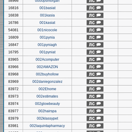
58966
0000psmorgan
16816
001basiat
16838
001kasia
16786
001kasiat
54081
001nicocole
16809
001pynia
16847
001pyniagh
16795
001pyniat
83965
002Acomputer
83966
002AMAZON
83968
002buyhollow
83969
002daniegonzalez
83972
002Ehome
83973
002estimates
83974
002glowbeauty
83977
002hairspa
83979
002klassypet
83981
002laquintapharmacy