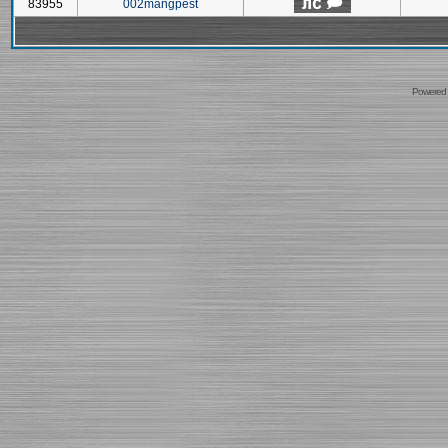
83955
002mangpest
Powered