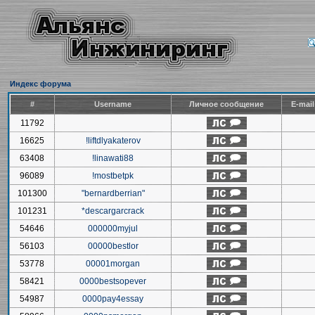
Индекс форума
#
Username
Личное сообщение
E-mai
11792
16625
!liftdlyakaterov
63408
!linawati88
96089
!mostbetpk
101300
"bernardberrian"
101231
*descargarcrack
54646
000000myjul
56103
00000bestlor
53778
00001morgan
58421
0000bestsopever
54987
0000pay4essay