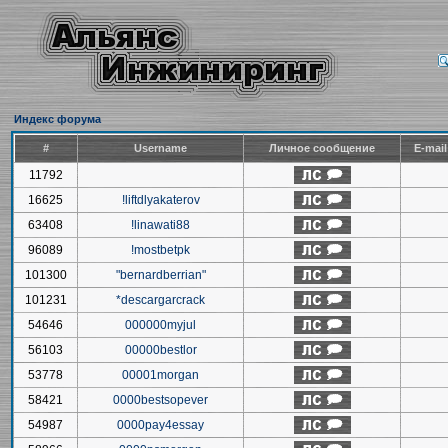
Индекс форума
#
Username
Личное сообщение
E-mai
11792
16625
!liftdlyakaterov
63408
!linawati88
96089
!mostbetpk
101300
"bernardberrian"
101231
*descargarcrack
54646
000000myjul
56103
00000bestlor
53778
00001morgan
58421
0000bestsopever
54987
0000pay4essay