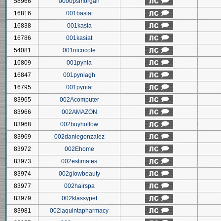
58966
0000psmorgan
16816
001basiat
16838
001kasia
16786
001kasiat
54081
001nicocole
16809
001pynia
16847
001pyniagh
16795
001pyniat
83965
002Acomputer
83966
002AMAZON
83968
002buyhollow
83969
002daniegonzalez
83972
002Ehome
83973
002estimates
83974
002glowbeauty
83977
002hairspa
83979
002klassypet
83981
002laquintapharmacy