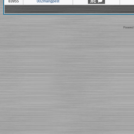
83955
002mangpest
Powered