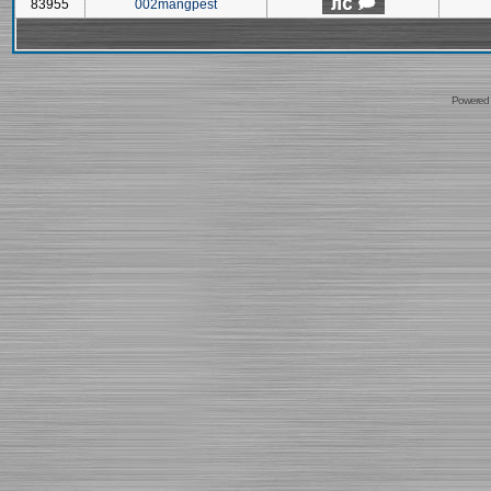
83955
002mangpest
Powered