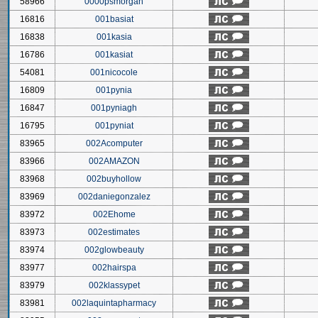
58966
0000psmorgan
16816
001basiat
16838
001kasia
16786
001kasiat
54081
001nicocole
16809
001pynia
16847
001pyniagh
16795
001pyniat
83965
002Acomputer
83966
002AMAZON
83968
002buyhollow
83969
002daniegonzalez
83972
002Ehome
83973
002estimates
83974
002glowbeauty
83977
002hairspa
83979
002klassypet
83981
002laquintapharmacy