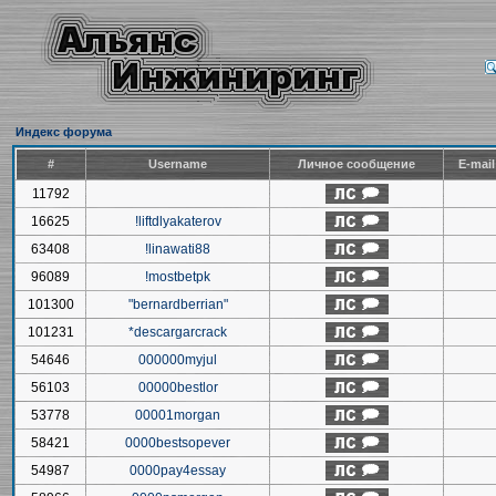
Индекс форума
#
Username
Личное сообщение
E-mai
11792
16625
!liftdlyakaterov
63408
!linawati88
96089
!mostbetpk
101300
"bernardberrian"
101231
*descargarcrack
54646
000000myjul
56103
00000bestlor
53778
00001morgan
58421
0000bestsopever
54987
0000pay4essay