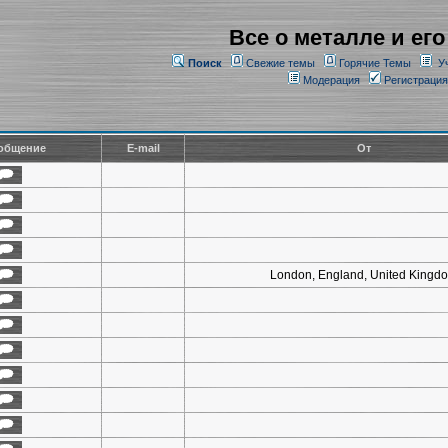
Все о металле и его
Поиск
Свежие темы
Горячие Темы
У
Модерация
Регистрация
общение
E-mail
От
London, England, United Kingd