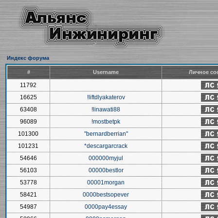
Индекс форума
#
Username
Личное со
11792
16625
!liftdlyakaterov
63408
!linawati88
96089
!mostbetpk
101300
"bernardberrian"
101231
*descargarcrack
54646
000000myjul
56103
00000bestlor
53778
00001morgan
58421
0000bestsopever
54987
0000pay4essay