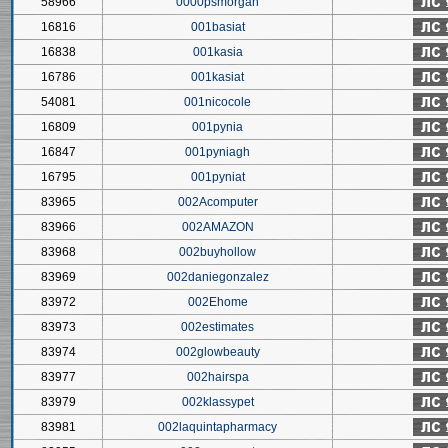
58966
0000psmorgan
16816
001basiat
16838
001kasia
16786
001kasiat
54081
001nicocole
16809
001pynia
16847
001pyniagh
16795
001pyniat
83965
002Acomputer
83966
002AMAZON
83968
002buyhollow
83969
002daniegonzalez
83972
002Ehome
83973
002estimates
83974
002glowbeauty
83977
002hairspa
83979
002klassypet
83981
002laquintapharmacy