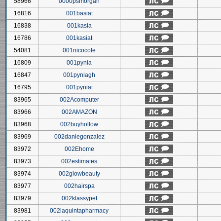
58966
0000psmorgan
16816
001basiat
16838
001kasia
16786
001kasiat
54081
001nicocole
16809
001pynia
16847
001pyniagh
16795
001pyniat
83965
002Acomputer
83966
002AMAZON
83968
002buyhollow
83969
002daniegonzalez
83972
002Ehome
83973
002estimates
83974
002glowbeauty
83977
002hairspa
83979
002klassypet
83981
002laquintapharmacy