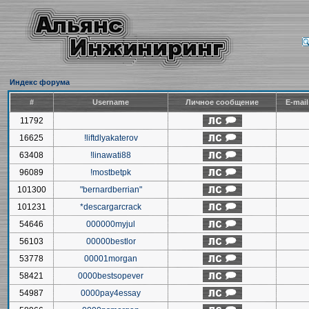
Индекс форума
#
Username
Личное сообщение
E-mai
11792
16625
!liftdlyakaterov
63408
!linawati88
96089
!mostbetpk
101300
"bernardberrian"
101231
*descargarcrack
54646
000000myjul
56103
00000bestlor
53778
00001morgan
58421
0000bestsopever
54987
0000pay4essay