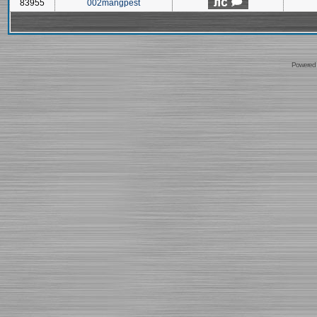
83955
002mangpest
Powered