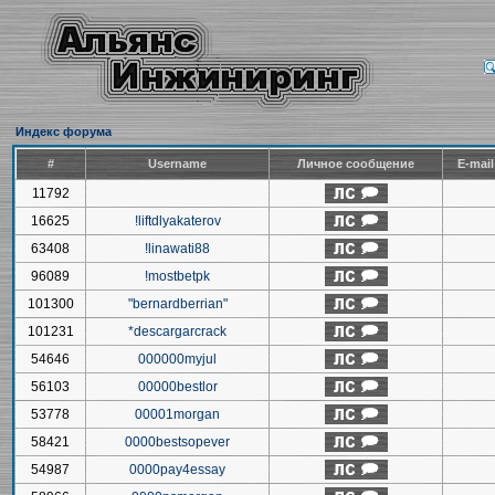
Индекс форума
#
Username
Личное сообщение
E-mai
11792
16625
!liftdlyakaterov
63408
!linawati88
96089
!mostbetpk
101300
"bernardberrian"
101231
*descargarcrack
54646
000000myjul
56103
00000bestlor
53778
00001morgan
58421
0000bestsopever
54987
0000pay4essay