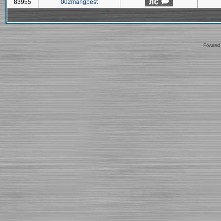
83955
002mangpest
Powered