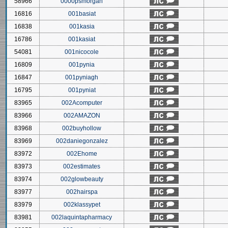
58966
0000psmorgan
16816
001basiat
16838
001kasia
16786
001kasiat
54081
001nicocole
16809
001pynia
16847
001pyniagh
16795
001pyniat
83965
002Acomputer
83966
002AMAZON
83968
002buyhollow
83969
002daniegonzalez
83972
002Ehome
83973
002estimates
83974
002glowbeauty
83977
002hairspa
83979
002klassypet
83981
002laquintapharmacy