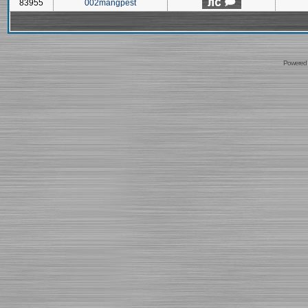
83955
002mangpest
Powered