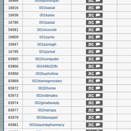
58966
0000psmorgan
16816
001basiat
16838
001kasia
16786
001kasiat
54081
001nicocole
16809
001pynia
16847
001pyniagh
16795
001pyniat
83965
002Acomputer
83966
002AMAZON
83968
002buyhollow
83969
002daniegonzalez
83972
002Ehome
83973
002estimates
83974
002glowbeauty
83977
002hairspa
83979
002klassypet
83981
002laquintapharmacy