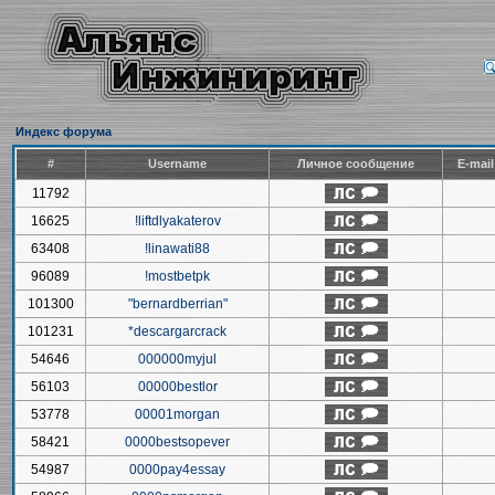
Индекс форума
#
Username
Личное сообщение
E-mai
11792
16625
!liftdlyakaterov
63408
!linawati88
96089
!mostbetpk
101300
"bernardberrian"
101231
*descargarcrack
54646
000000myjul
56103
00000bestlor
53778
00001morgan
58421
0000bestsopever
54987
0000pay4essay