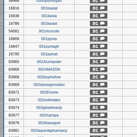
58966
0000psmorgan
16816
001basiat
16838
001kasia
16786
001kasiat
54081
001nicocole
16809
001pynia
16847
001pyniagh
16795
001pyniat
83965
002Acomputer
83966
002AMAZON
83968
002buyhollow
83969
002daniegonzalez
83972
002Ehome
83973
002estimates
83974
002glowbeauty
83977
002hairspa
83979
002klassypet
83981
002laquintapharmacy