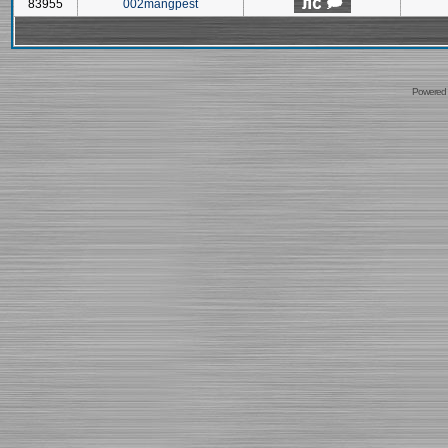
83955
002mangpest
Powered