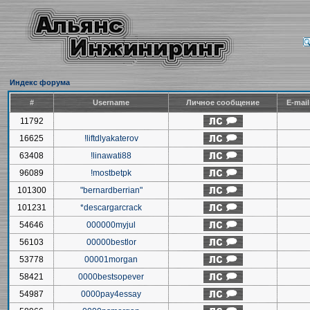
Индекс форума
#
Username
Личное сообщение
E-mai
11792
16625
!liftdlyakaterov
63408
!linawati88
96089
!mostbetpk
101300
"bernardberrian"
101231
*descargarcrack
54646
000000myjul
56103
00000bestlor
53778
00001morgan
58421
0000bestsopever
54987
0000pay4essay