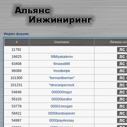
Индекс форума
#
Username
Личное со
11792
16625
!liftdlyakaterov
63408
!linawati88
96089
!mostbetpk
101300
"bernardberrian"
101231
*descargarcrack
54646
000000myjul
56103
00000bestlor
53778
00001morgan
58421
0000bestsopever
54987
0000pay4essay