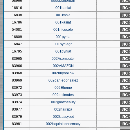
58966
0000psmorgan
16816
001basiat
16838
001kasia
16786
001kasiat
54081
001nicocole
16809
001pynia
16847
001pyniagh
16795
001pyniat
83965
002Acomputer
83966
002AMAZON
83968
002buyhollow
83969
002daniegonzalez
83972
002Ehome
83973
002estimates
83974
002glowbeauty
83977
002hairspa
83979
002klassypet
83981
002laquintapharmacy