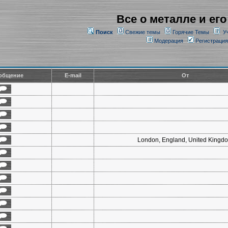
Все о металле и его
Поиск
Свежие темы
Горячие Темы
У
Модерация
Регистрация
общение
E-mail
От
London, England, United Kingd