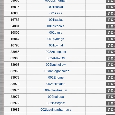
58966
0000psmorgan
16816
001basiat
16838
001kasia
16786
001kasiat
54081
001nicocole
16809
001pynia
16847
001pyniagh
16795
001pyniat
83965
002Acomputer
83966
002AMAZON
83968
002buyhollow
83969
002daniegonzalez
83972
002Ehome
83973
002estimates
83974
002glowbeauty
83977
002hairspa
83979
002klassypet
83981
002laquintapharmacy