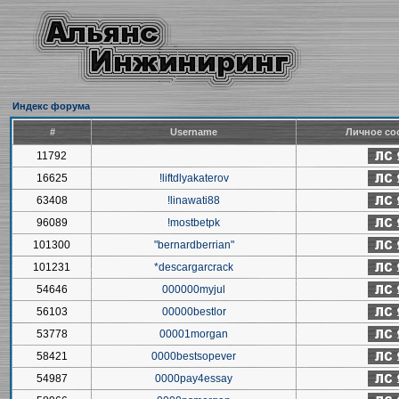
Индекс форума
#
Username
Личное со
11792
16625
!liftdlyakaterov
63408
!linawati88
96089
!mostbetpk
101300
"bernardberrian"
101231
*descargarcrack
54646
000000myjul
56103
00000bestlor
53778
00001morgan
58421
0000bestsopever
54987
0000pay4essay