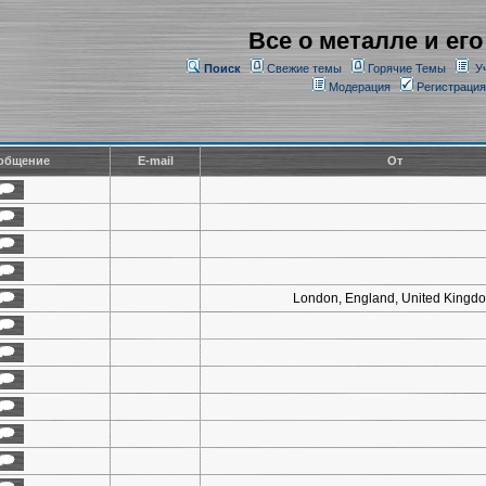
Все о металле и его
Поиск
Свежие темы
Горячие Темы
У
Модерация
Регистрация
общение
E-mail
От
London, England, United Kingd