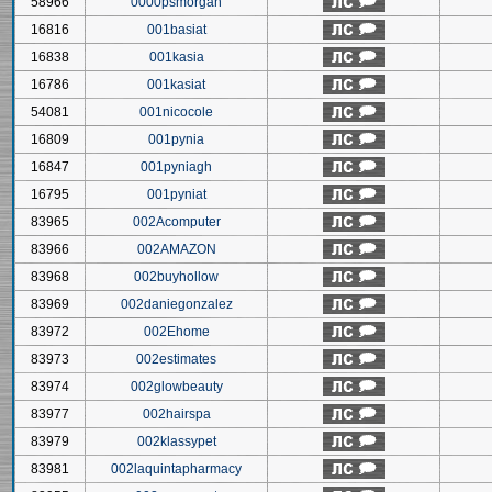
58966
0000psmorgan
16816
001basiat
16838
001kasia
16786
001kasiat
54081
001nicocole
16809
001pynia
16847
001pyniagh
16795
001pyniat
83965
002Acomputer
83966
002AMAZON
83968
002buyhollow
83969
002daniegonzalez
83972
002Ehome
83973
002estimates
83974
002glowbeauty
83977
002hairspa
83979
002klassypet
83981
002laquintapharmacy