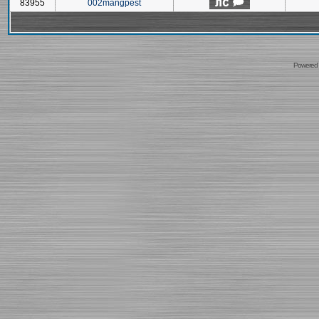
83955
002mangpest
Powered