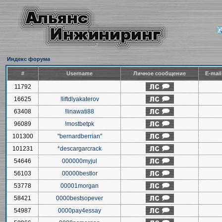
Индекс форума
#
Username
Личное сообщение
E-mai
11792
16625
!liftdlyakaterov
63408
!linawati88
96089
!mostbetpk
101300
"bernardberrian"
101231
*descargarcrack
54646
000000myjul
56103
00000bestlor
53778
00001morgan
58421
0000bestsopever
54987
0000pay4essay