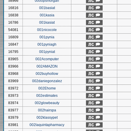
58966
0000psmorgan
16816
001basiat
16838
001kasia
16786
001kasiat
54081
001nicocole
16809
001pynia
16847
001pyniagh
16795
001pyniat
83965
002Acomputer
83966
002AMAZON
83968
002buyhollow
83969
002daniegonzalez
83972
002Ehome
83973
002estimates
83974
002glowbeauty
83977
002hairspa
83979
002klassypet
83981
002laquintapharmacy