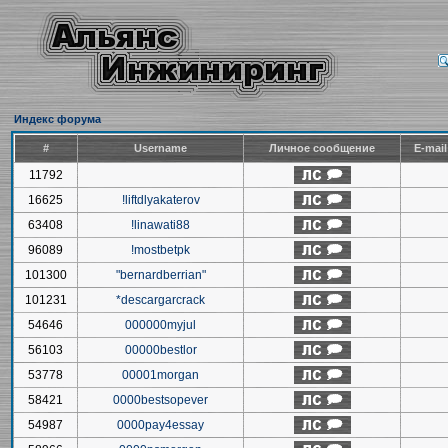
Индекс форума
#
Username
Личное сообщение
E-mai
11792
16625
!liftdlyakaterov
63408
!linawati88
96089
!mostbetpk
101300
"bernardberrian"
101231
*descargarcrack
54646
000000myjul
56103
00000bestlor
53778
00001morgan
58421
0000bestsopever
54987
0000pay4essay