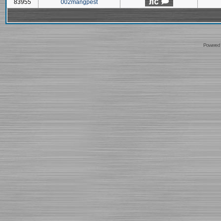
83955
002mangpest
Powered