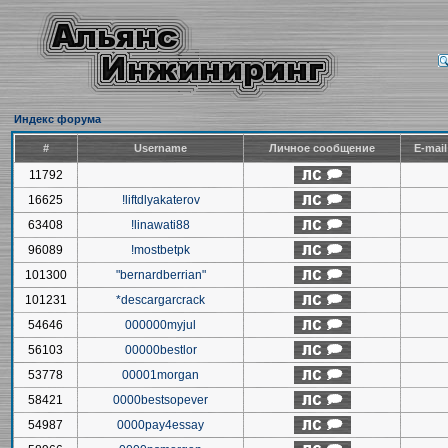
Индекс форума
#
Username
Личное сообщение
E-mai
11792
16625
!liftdlyakaterov
63408
!linawati88
96089
!mostbetpk
101300
"bernardberrian"
101231
*descargarcrack
54646
000000myjul
56103
00000bestlor
53778
00001morgan
58421
0000bestsopever
54987
0000pay4essay