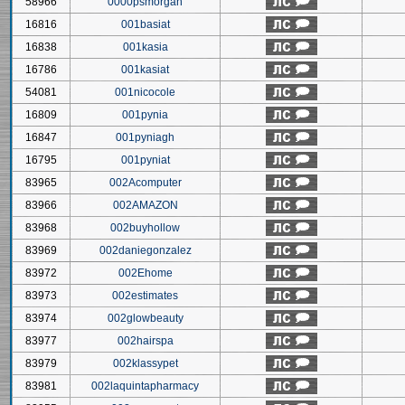
58966
0000psmorgan
16816
001basiat
16838
001kasia
16786
001kasiat
54081
001nicocole
16809
001pynia
16847
001pyniagh
16795
001pyniat
83965
002Acomputer
83966
002AMAZON
83968
002buyhollow
83969
002daniegonzalez
83972
002Ehome
83973
002estimates
83974
002glowbeauty
83977
002hairspa
83979
002klassypet
83981
002laquintapharmacy