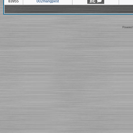
83955
002mangpest
Powered